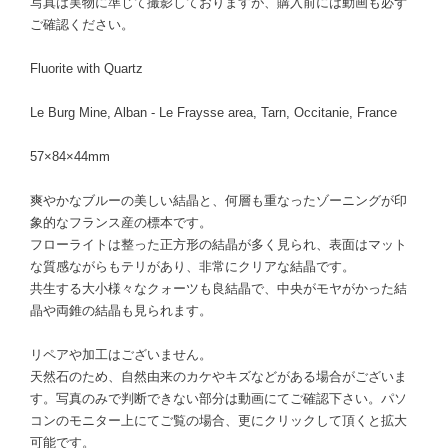
写真は実物に準じて撮影しておりますが、購入前には動画も必ず
ご確認ください。
Fluorite with Quartz
Le Burg Mine, Alban - Le Fraysse area, Tarn, Occitanie, France
57×84×44mm
爽やかなブルーの美しい結晶と、何層も重なったゾーニングが印
象的なフランス産の標本です。
フローライトは整った正方形の結晶が多く見られ、表面はマット
な質感ながらもテリがあり、非常にクリアな結晶です。
共生する大小様々なクォーツも良結晶で、中央がモヤがかった結
晶や両錐の結晶も見られます。
リペアや加工はございません。
天然石のため、自然由来のカケやキズなどがある場合がございま
す。写真のみで判断できない部分は動画にてご確認下さい。パソ
コンのモニター上にてご覧の場合、更にクリックして頂くと拡大
可能です。