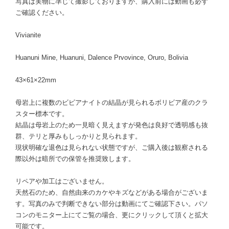
写真は実物に準じて撮影しておりますが、購入前には動画も必ず
ご確認ください。
Vivianite
Huanuni Mine, Huanuni, Dalence Prvovince, Oruro, Bolivia
43×61×22mm
母岩上に複数のビビアナイトの結晶が見られるボリビア産のクラ
スター標本です。
結晶は母岩上のため一見暗く見えますが発色は良好で透明感も抜
群、テリと厚みもしっかりと見られます。
現状明確な退色は見られない状態ですが、ご購入後は観察される
際以外は暗所での保管を推奨致します。
リペアや加工はございません。
天然石のため、自然由来のカケやキズなどがある場合がございま
す。写真のみで判断できない部分は動画にてご確認下さい。パソ
コンのモニター上にてご覧の場合、更にクリックして頂くと拡大
可能です。