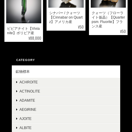
シナバー / クォーツ
クォーツ（フローラ
【Cinnabar on Quart
イト仮晶）【Quarter
z】アメリカ産
psm. Fluorite】フラ
¥50
ンス産
ビビアナイト【Vivia
¥50
nite】ボリビア産
¥88,000
CATEGORY
鉱物標本
ACHROITE
ACTINOLITE
ADAMITE
AEGIRINE
AJOITE
ALBITE