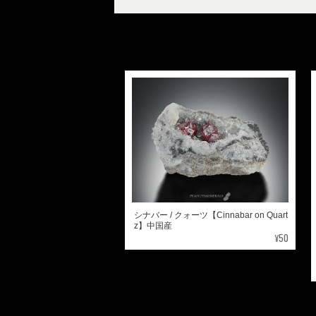
シナバー / クォーツ【Cinnabar on Quart
z】中国産
¥50