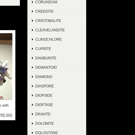
CORUNDUM
CREEDITE
CRISTOBALITE
CLEAVELANDITE
CLINOCHLORE
CUPRITE
DANBURITE
DEMANTOID
DIAMOND
DIASPORE
DIOPSIDE
DIOPTASE
with
¥110,000
DRAVITE
DOLOMITE
DOLOSTONE