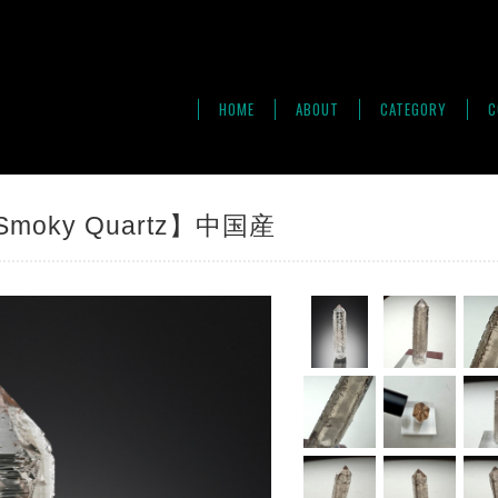
HOME
ABOUT
CATEGORY
C
ky Quartz】中国産