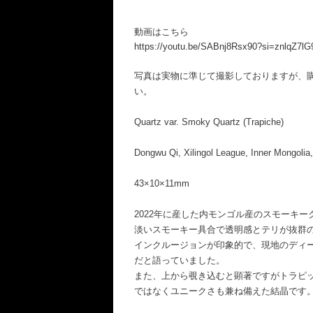
動画はこちら
https://youtu.be/SABnj8Rsx90?si=znlqZ7l
写真は実物に準じて撮影しておりますが、
い。
Quartz var. Smoky Quartz (Trapiche)
Dongwu Qi, Xilingol League, Inner Mongolia
43×10×11mm
2022年に産した内モンゴル産のスモーキー
淡いスモーキー具合で透明感とテリが抜群
インクルージョンが印象的で、現地のディ
だと語っていました。
また、上から覗き込むと顕著ですがトラピ
ではなくユニークさも兼ね備えた結晶です