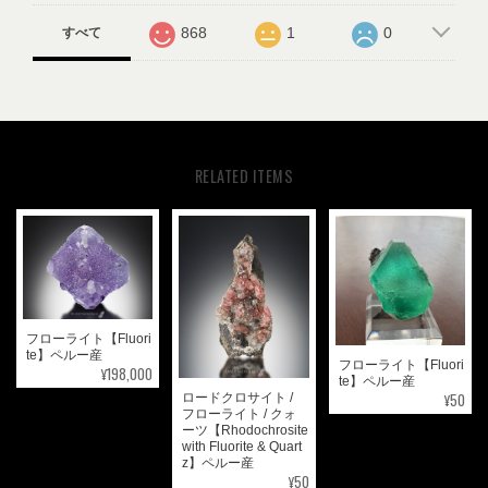
868
1
0
すべて
RELATED ITEMS
フローライト【Fluori
te】ペルー産
フローライト【Fluori
¥198,000
te】ペルー産
¥50
ロードクロサイト /
フローライト / クォ
ーツ【Rhodochrosite
with Fluorite & Quart
z】ペルー産
¥50