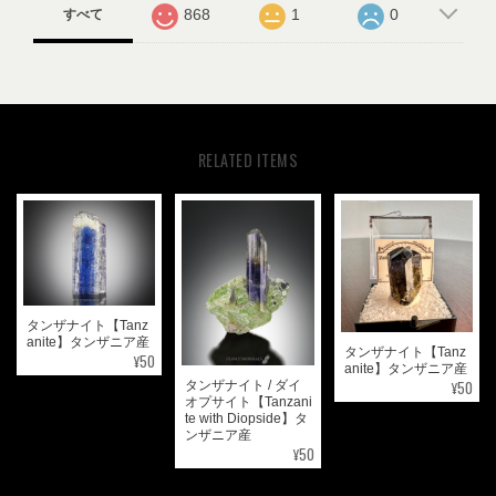
868
1
0
すべて
RELATED ITEMS
タンザナイト【Tanz
anite】タンザニア産
タンザナイト【Tanz
¥50
anite】タンザニア産
¥50
タンザナイト / ダイ
オプサイト【Tanzani
te with Diopside】タ
ンザニア産
¥50