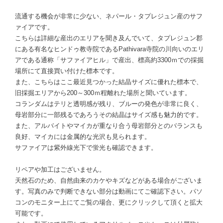
流通する機会が非常に少ない、ネパール・タプレジュン産のサフ
ァイアです。
こちらは詳細な産出のエリアを聞き及んでいて、タプレジュン郡
にある有名なヒンドゥ教寺院であるPathivara寺院の川向いのエリ
アである通称「サファイアヒル」で産出、標高約3300ｍでの採掘
場所にて直接買い付けた標本です。
また、こちらはここ最近見つかった結晶サイズに優れた標本で、
旧採掘エリアから200～300ｍ程離れた場所と聞いています。
コランダムはテリと透明感が残り、ブルーの発色が非常に良く、
母岩部分に一部残るであろうその結晶はサイズ感も魅力的です。
また、アルバイトやマイカが重なり合う母岩部分とのバランスも
良好、マイカには金属的な光沢も見られます。
サファイアは紫外線光下で蛍光も確認できます。
リペアや加工はございません。
天然石のため、自然由来のカケやキズなどがある場合がございま
す。写真のみで判断できない部分は動画にてご確認下さい。パソ
コンのモニター上にてご覧の場合、更にクリックして頂くと拡大
可能です。