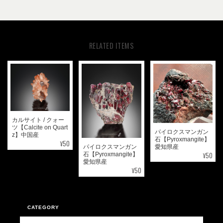
RELATED ITEMS
カルサイト / クォー
ツ【Calcite on Quart
パイロクスマンガン
z】中国産
石【Pyroxmangite】
¥50
パイロクスマンガン
愛知県産
¥50
石【Pyroxmangite】
愛知県産
¥50
CATEGORY