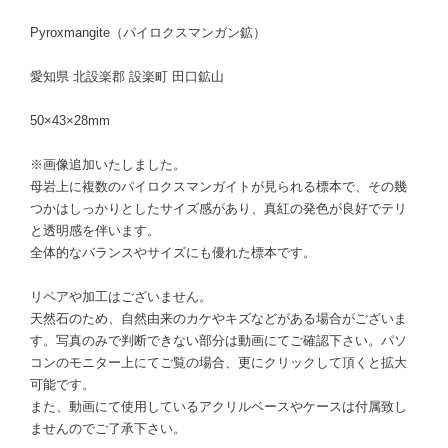
Pyroxmangite（パイロクスマンガン鉱）
愛知県 北設楽郡 設楽町 田口鉱山
50×43×28mm
※画像追加いたしました。
母岩上に複数のパイロクスマンガイトが見られる標本で、その幾
つかはしっかりとしたサイズ感があり、真紅の発色が良好でテリ
と透明感を伴います。
全体的なバランスやサイズにも優れた標本です。
リペアや加工はございません。
天然石のため、自然由来のカケやキズなどがある場合がございま
す。写真のみで判断できない部分は動画にてご確認下さい。パソ
コンのモニター上にてご覧の場合、更にクリックして頂くと拡大
可能です。
また、動画にて使用しているアクリルベースやケースは付属致し
ませんのでご了承下さい。