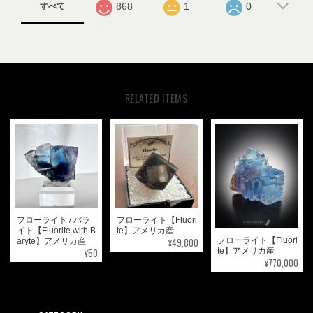
868
1
0
すべて
RELATED ITEMS
フローライト / バラ
フローライト【Fluori
イト【Fluorite with B
te】アメリカ産
¥49,800
フローライト【Fluori
aryte】アメリカ産
¥50
te】アメリカ産
¥770,000