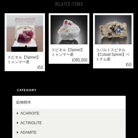
RELATED ITEMS
スピネル【Spinel】
コバルトスピネル
ミャンマー産
【Cobalt Spinel】ベ
スピネル【Spinel】
¥385,000
トナム産
ミャンマー産
¥50
¥50
CATEGORY
鉱物標本
ACHROITE
ACTINOLITE
ADAMITE