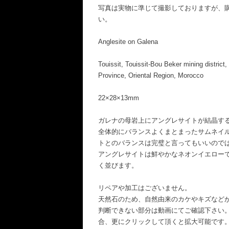
写真は実物に準じて撮影しておりますが、
い。
Anglesite on Galena
Touissit, Touissit-Bou Beker mining district
Province, Oriental Region, Morocco
22×28×13mm
ガレナの母岩上にアングレサイトが結晶す
全体的にバランスよくまとまったサムネイ
トとのバランスは完璧と言ってもいいので
アングレサイトは鮮やかなネオンイエロー
く並びます。
リペアや加工はございません。
天然石のため、自然由来のカケやキズなど
判断できない部分は動画にてご確認下さい
合、更にクリックして頂くと拡大可能です