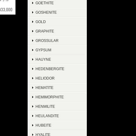
GOETHITE
¥33,000
GOSHENITE
GOLD
GRAPHITE
GROSSULAR
GYPSUM
HAUYNE
HEDENBERGITE
HELIODOR
HEMATITE
HEMIMORPHITE
HENMILITE
HEULANDITE
HUBEITE
HYALITE