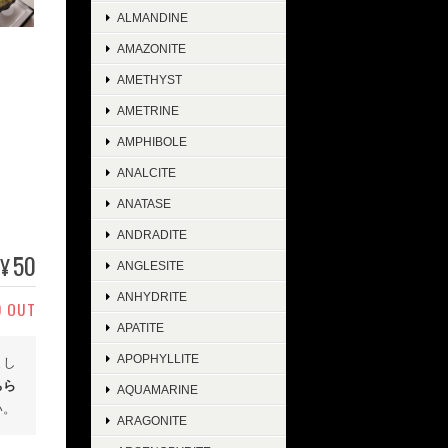
ALMANDINE
AMAZONITE
AMETHYST
AMETRINE
AMPHIBOLE
ANALCITE
ANATASE
ANDRADITE
50
¥
ANGLESITE
ANHYDRITE
D OUT
APATITE
APOPHYLLITE
まし
ちら
AQUAMARINE
い。
ARAGONITE