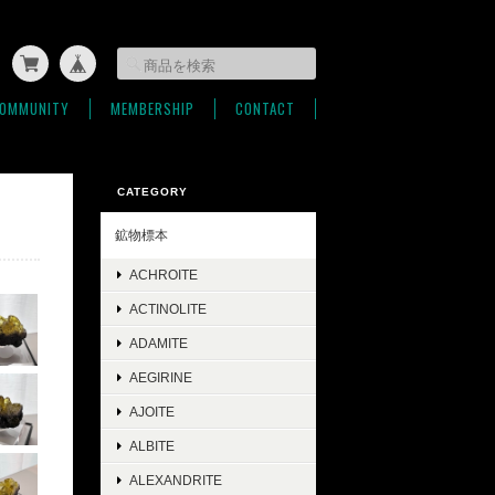
OMMUNITY
MEMBERSHIP
CONTACT
CATEGORY
鉱物標本
ACHROITE
ACTINOLITE
ADAMITE
AEGIRINE
AJOITE
ALBITE
ALEXANDRITE