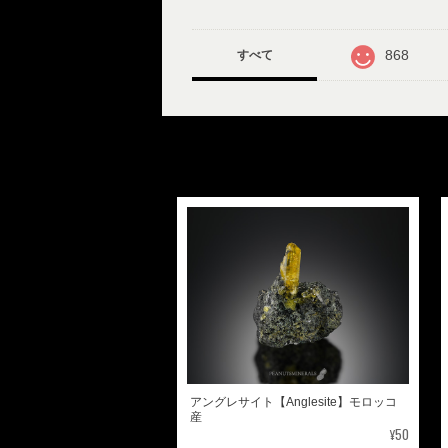
868
すべて
アングレサイト【Anglesite】モロッコ
産
¥50