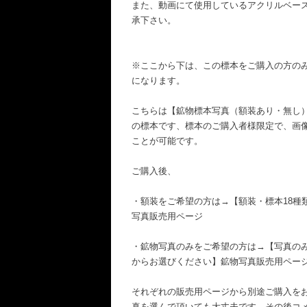
また、動画にて使用しているアクリルベー
承下さい。
※ここから下は、この標本をご購入の方の
になります。
こちらは【鉱物標本写真（額装あり・無し
の標本です、標本のご購入者様限定で、画
ことが可能です。
ご購入後、
・額装をご希望の方は→【額装・標本18種
写真販売用ページ
・鉱物写真のみをご希望の方は→【写真のみ
からお選びください】鉱物写真販売用ペー
それぞれの販売用ページから別途ご購入を
真を選んで頂いても大丈夫です、その後コ