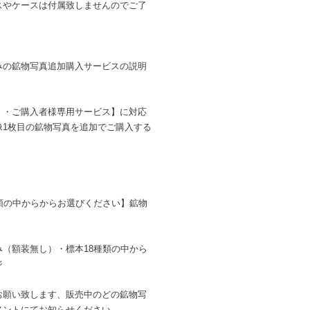
スやケースは付属致しませんのでご了
みの鉱物写真追加購入サービスの説明
）・ご購入者様専用サービス】に対応
像1枚目の鉱物写真を追加でご購入する
類の中からからお選びください】鉱物
（額装無し）・標本18種類の中から
ジ
お願い致します、販売中のどの鉱物写
メントにてお知らせください。