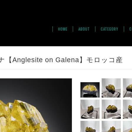
HOME
ABOUT
CATEGORY
C
Anglesite on Galena】モロッコ産