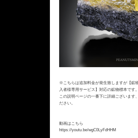
※こちらは追加料金が発生致しますが【鉱
入者様専用サービス】対応の鉱物標本です
この説明ページの一番下に詳細ございます
ださい。
動画はこちら
https://youtu.be/wgC0LyFdHHM