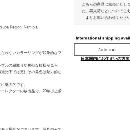
こちらの商品は完売いたし
た。再入荷などについて
こ
よりお問い合わせくださ
ndjupa Region, Namibia
International shipping avai
Sold out
見られないカラーリングが印象的なフ
日本国内にお住まいの方向
ープルの縁取りや独特な模様が見ら
透過光下では更にその発色は魅力的な
常に魅力的です。
コレクターの放出品で、20年以上前
）
がある場合がございます。写真のみで