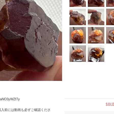
-XaNO3yWZf7y
SOL
購入前には動画も必ずご確認くださ