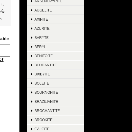
ARSENOPYRITE
まし
AUGELITE
ちら
い。
AXINITE
AZURITE
BARYTE
lable
BERYL
BENITOITE
け
BEUDANTITE
BIXBYITE
BOLEITE
BOURNONITE
BRAZILIANITE
BROCHANTITE
BROOKITE
CALCITE