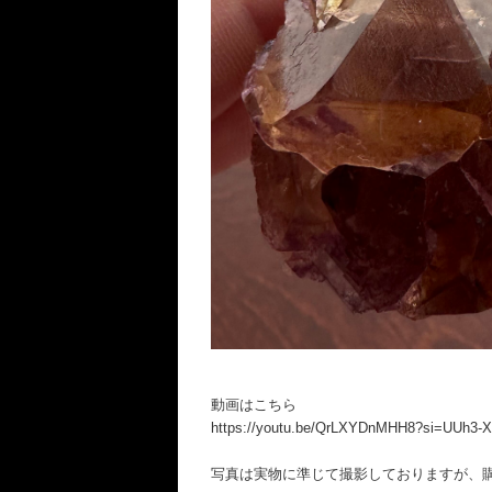
動画はこちら
https://youtu.be/QrLXYDnMHH8?si=UUh3
写真は実物に準じて撮影しておりますが、