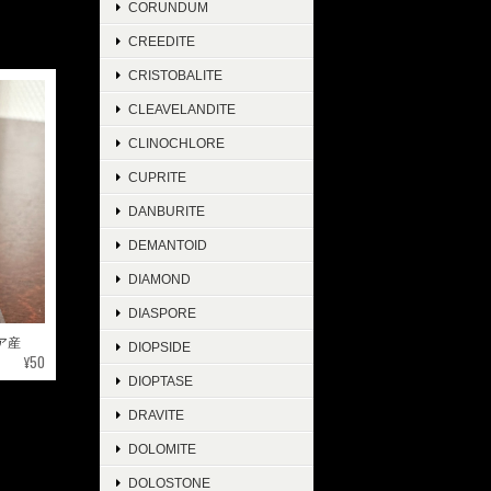
CORUNDUM
CREEDITE
CRISTOBALITE
CLEAVELANDITE
CLINOCHLORE
CUPRITE
DANBURITE
DEMANTOID
DIAMOND
DIASPORE
ビア産
DIOPSIDE
¥50
DIOPTASE
DRAVITE
DOLOMITE
DOLOSTONE