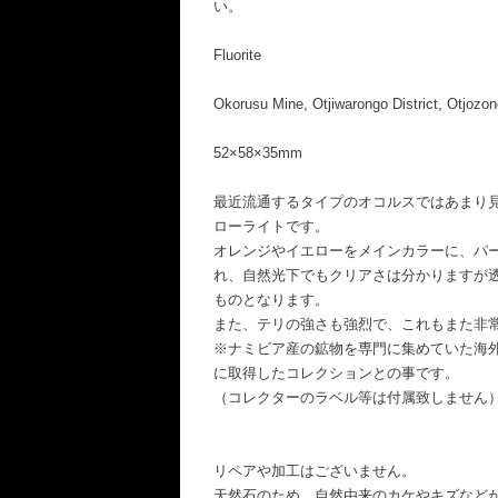
い。
Fluorite
Okorusu Mine, Otjiwarongo District, Otjozo
52×58×35mm
最近流通するタイプのオコルスではあまり
ローライトです。
オレンジやイエローをメインカラーに、パ
れ、自然光下でもクリアさは分かりますが
ものとなります。
また、テリの強さも強烈で、これもまた非
※ナミビア産の鉱物を専門に集めていた海外
に取得したコレクションとの事です。
（コレクターのラベル等は付属致しません
リペアや加工はございません。
天然石のため、自然由来のカケやキズなど