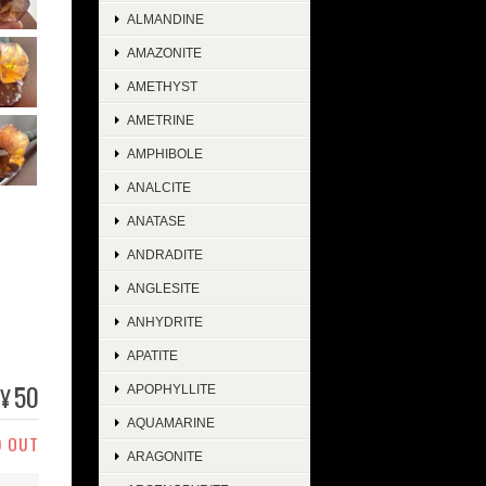
ALMANDINE
AMAZONITE
AMETHYST
AMETRINE
AMPHIBOLE
ANALCITE
ANATASE
ANDRADITE
ANGLESITE
ANHYDRITE
APATITE
50
¥
APOPHYLLITE
AQUAMARINE
D OUT
ARAGONITE