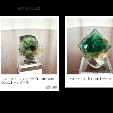
RELATED ITEMS
フローライト / クォーツ【Fluorite with
フローライト【Fluorite】ナミ
Quartz】ナミビア産
¥28,500