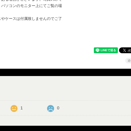
。パソコンのモニター上にてご覧の場
。
スやケースは付属致しませんのでご了
通
1
0