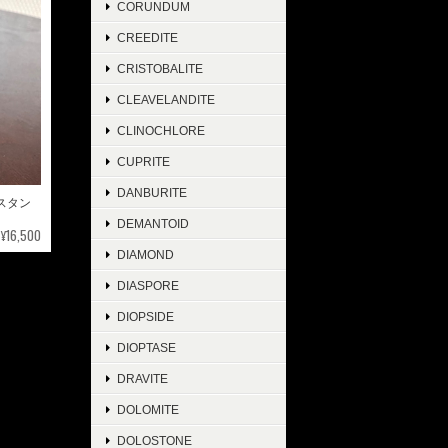
CORUNDUM
CREEDITE
CRISTOBALITE
CLEAVELANDITE
CLINOCHLORE
CUPRITE
DANBURITE
ニスタン
DEMANTOID
¥16,500
DIAMOND
DIASPORE
DIOPSIDE
DIOPTASE
DRAVITE
DOLOMITE
DOLOSTONE