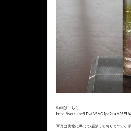
動画はこちら
https://youtu.be/LRwfASAOJpo?si=A26E
写真は実物に準じて撮影しておりますが、