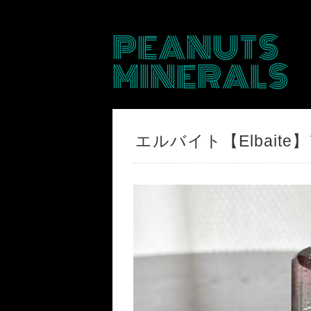
PEANUTS
MINERALS
エルバイト【Elbait