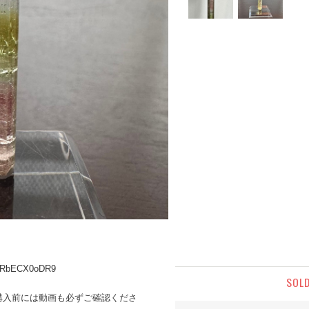
U4RbECX0oDR9
SOL
購入前には動画も必ずご確認くださ