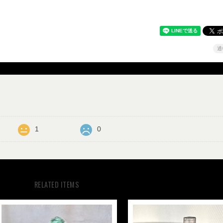
通
1
0
RELATED ITEMS