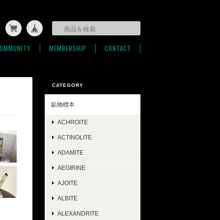
OMMUNITY
MEMBERSHIP
CONTACT
CATEGORY
鉱物標本
ACHROITE
ACTINOLITE
ADAMITE
AEGIRINE
AJOITE
ALBITE
ALEXANDRITE