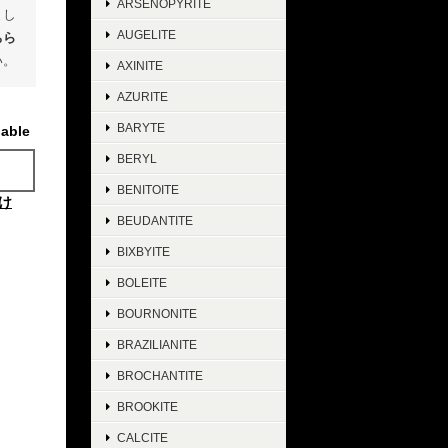
ARSENOPYRITE
まし
AUGELITE
ちら
い。
AXINITE
AZURITE
BARYTE
lable
BERYL
BENITOITE
け
BEUDANTITE
BIXBYITE
BOLEITE
BOURNONITE
BRAZILIANITE
BROCHANTITE
BROOKITE
CALCITE