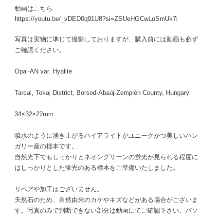
動画はこちら
https://youtu.be/_vDED0q91U8?si=ZSUeHGCwLoSmUk7i
写真は実物に準じて撮影しておりますが、購入前には動画も必ず
ご確認ください。
Opal-AN var. Hyalite
Tarcal, Tokaj District, Borsod-Abaúj-Zemplén County, Hungary
34×32×22mm
噴水のように湧き上がるハイアライトがユニークかつ美しいハン
ガリー産の標本です。
自然光下でもしっかりとネオングリーンの蛍光が見られる程度に
はしっかりとした蛍光のある標本をご準備いたしました。
リペアや加工はございません。
天然石のため、自然由来のカケやキズなどがある場合がございま
す。写真のみで判断できない部分は動画にてご確認下さい。パソ