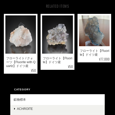
RELATED ITEMS
フローライト【Fluori
te】ドイツ産
¥77,000
フローライト / クォ
フローライト【Fluori
ーツ【Fluorite with Q
te】ドイツ産
¥50
uartz】ドイツ産
¥50
CATEGORY
鉱物標本
ACHROITE