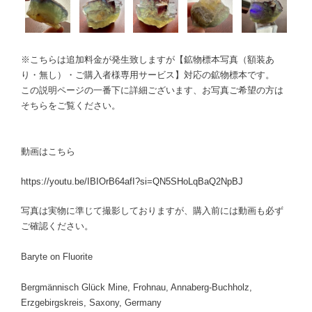
※こちらは追加料金が発生致しますが【鉱物標本写真（額装あ
り・無し）・ご購入者様専用サービス】対応の鉱物標本です。
この説明ページの一番下に詳細ございます、お写真ご希望の方は
そちらをご覧ください。
動画はこちら
https://youtu.be/IBIOrB64afI?si=QN5SHoLqBaQ2NpBJ
写真は実物に準じて撮影しておりますが、購入前には動画も必ず
ご確認ください。
Baryte on Fluorite
Bergmännisch Glück Mine, Frohnau, Annaberg-Buchholz,
Erzgebirgskreis, Saxony, Germany