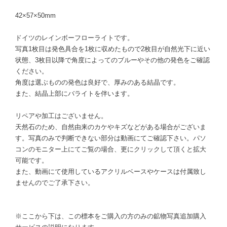
42×57×50mm
ドイツのレインボーフローライトです。
写真1枚目は発色具合を1枚に収めたもので2枚目が自然光下に近い
状態、3枚目以降で角度によってのブルーやその他の発色をご確認
ください。
角度は選ぶものの発色は良好で、厚みのある結晶です。
また、結晶上部にバライトを伴います。
リペアや加工はございません。
天然石のため、自然由来のカケやキズなどがある場合がございま
す。写真のみで判断できない部分は動画にてご確認下さい。パソ
コンのモニター上にてご覧の場合、更にクリックして頂くと拡大
可能です。
また、動画にて使用しているアクリルベースやケースは付属致し
ませんのでご了承下さい。
※ここから下は、この標本をご購入の方のみの鉱物写真追加購入