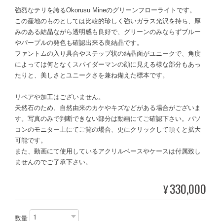
強烈なテリを誇るOkorusu Mineのグリーンフローライトです。
この産地のものとしては比較的珍しく強いガラス光沢を持ち、厚
みのある結晶ながら透明感も良好で、グリーンのみならずブルー
やパープルの発色も確認出来る良結晶です。
ファントムの入り具合やステップ状の結晶面がユニークで、角度
によっては何となくスパイダーマンの顔に見える様な部分もあっ
たりと、美しさとユニークさを兼ね備えた標本です。
リペアや加工はございません。
天然石のため、自然由来のカケやキズなどがある場合がございま
す。写真のみで判断できない部分は動画にてご確認下さい。パソ
コンのモニター上にてご覧の場合、更にクリックして頂くと拡大
可能です。
また、動画にて使用しているアクリルベースやケースは付属致し
ませんのでご了承下さい。
330,000
¥
数量