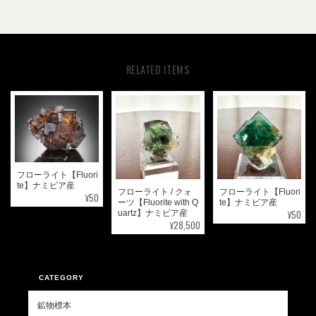
RELATED ITEMS
フローライト【Fluori
te】ナミビア産
フローライト / クォ
フローライト【Fluori
¥50
ーツ【Fluorite with Q
te】ナミビア産
¥50
uartz】ナミビア産
¥28,500
CATEGORY
鉱物標本