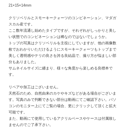
21×15×14mm
クリソベリルとスモーキークォーツのコンビネーション、マダガ
スカル産です。
ここ数年流通し始めたタイプですが、それぞれがしっかりと美し
い状態でのコンビネーションは稀なのではないでしょうか。
トップの写真はクリソベリルを主役にしていますが、他の画像数
枚でおわかりいただけるようにスモーキークォーツもトップまで
美しく透明感やテリの良さを誇る良結晶で、撮り方が悩ましい部
分もありました。
サムネイルサイズに纏まり、様々な角度から楽しめる良標本で
す。
リペアや加工はございません。
天然石のため、自然由来のカケやキズなどがある場合がございま
す。写真のみで判断できない部分は動画にてご確認下さい。パソ
コンのモニター上にてご覧の場合、更にクリックして頂くと拡大
可能です。
また、動画にて使用しているアクリルベースやケースは付属致し
ませんのでご了承下さい。