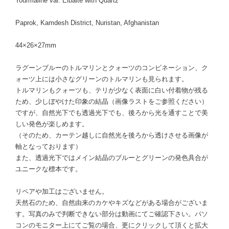
Tourmaline var. Elbaite with Quartz
Paprok, Kamdesh District, Nuristan, Afghanistan
44×26×27mm
ラグーンブルーのトルマリンとクォーツのコンビネーション、ク
ォーツ上には小さなグリーンのトルマリンも見られます。
トルマリンもクォーツも、テリが少なく表面に白い付着物が残る
ため、少しぼやけた印象の結晶（画像ラストをご参照ください）
ですが、自然光下でも透過光下でも、後ろから光を通すことで美
しい発色が楽しめます。
（そのため、カーテン越しに自然光を後ろから透けさせる画像が
軸となっております）
また、透過光下ではメイン結晶のブルーとグリーンの発色具合が
ユニークな標本です。
リペアや加工はございません。
天然石のため、自然由来のカケやキズなどがある場合がございま
す。写真のみで判断できない部分は動画にてご確認下さい。パソ
コンのモニター上にてご覧の場合、更にクリックして頂くと拡大