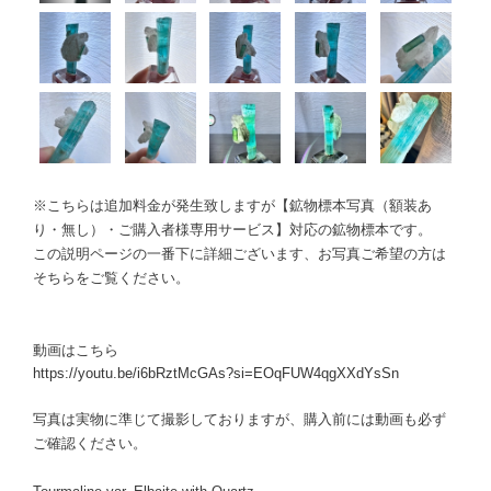
※こちらは追加料金が発生致しますが【鉱物標本写真（額装あ
り・無し）・ご購入者様専用サービス】対応の鉱物標本です。
この説明ページの一番下に詳細ございます、お写真ご希望の方は
そちらをご覧ください。
動画はこちら
https://youtu.be/i6bRztMcGAs?si=EOqFUW4qgXXdYsSn
写真は実物に準じて撮影しておりますが、購入前には動画も必ず
ご確認ください。