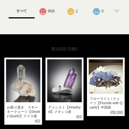
868
1
0
すべて
RELATED ITEMS
フローライト / クォ
ーツ【Fluorite with Q
お取り置き スモー
アメシスト【Amethy
uartz】中国産
¥110,000
キークォーツ【Smok
st】メキシコ産
¥50
y Quartz】スイス産
¥50