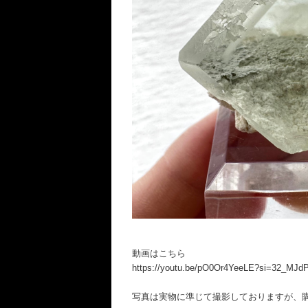
動画はこちら
https://youtu.be/pO0Or4YeeLE?si=32_MJ
写真は実物に準じて撮影しておりますが、