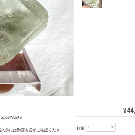
44
¥
dPSpoeYA6Xe
数量
購入前には動画も必ずご確認くださ