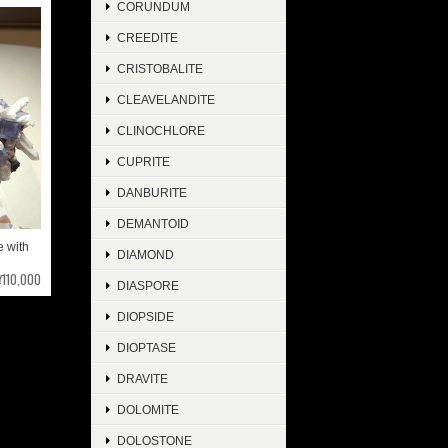
CORUNDUM
CREEDITE
CRISTOBALITE
CLEAVELANDITE
CLINOCHLORE
CUPRITE
DANBURITE
DEMANTOID
with
DIAMOND
¥110,000
DIASPORE
DIOPSIDE
DIOPTASE
DRAVITE
DOLOMITE
DOLOSTONE