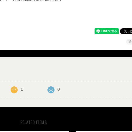
通
1
0
RELATED ITEMS