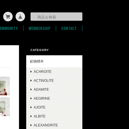
OMMUNITY
MEMBERSHIP
CONTACT
CATEGORY
鉱物標本
ACHROITE
ACTINOLITE
ADAMITE
AEGIRINE
AJOITE
ALBITE
ALEXANDRITE