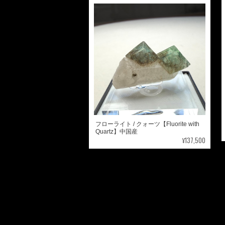
フローライト / クォーツ【Fluorite with
Quartz】中国産
¥137,500