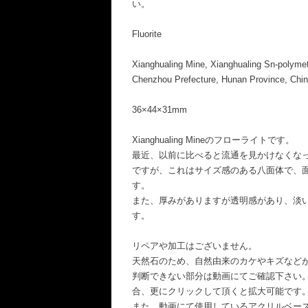
い。
Fluorite
Xianghualing Mine, Xianghualing Sn-polymeta
Chenzhou Prefecture, Hunan Province, Chi
36×44×31mm
Xianghualing Mineのフローライトです。
最近、以前に比べると流通を見かけなくな
ですが、これはサイズ感のある八面体で、
す。
また、厚みがありますが透明感があり、淡
す。
リペアや加工はございません。
天然石のため、自然由来のカケやキズなど
判断できない部分は動画にてご確認下さい
合、更にクリックして頂くと拡大可能です
また、動画にて使用しているアクリルベー