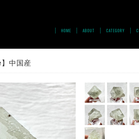
HOME
ABOUT
CATEGORY
C
te】中国産