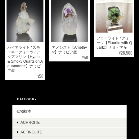
フローライト / クォ
ーツ【Fluorite with Q
ハイアライト / スモ
アメシスト【Amethy
uartz】ナミビア産
¥28,500
ーキークォーツ / ア
st】ナミビア産
¥50
クアマリン【Hyalite
& Smoky Quartz on A
quamarine】ナミビ
ア産
¥50
CATEGORY
鉱物標本
ACHROITE
ACTINOLITE