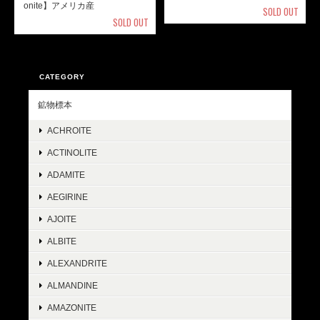
onite】アメリカ産
SOLD OUT
SOLD OUT
CATEGORY
鉱物標本
ACHROITE
ACTINOLITE
ADAMITE
AEGIRINE
AJOITE
ALBITE
ALEXANDRITE
ALMANDINE
AMAZONITE