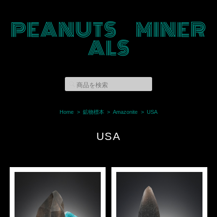
PEANUTS MINER
ALS
Home
鉱物標本
Amazonite
USA
USA