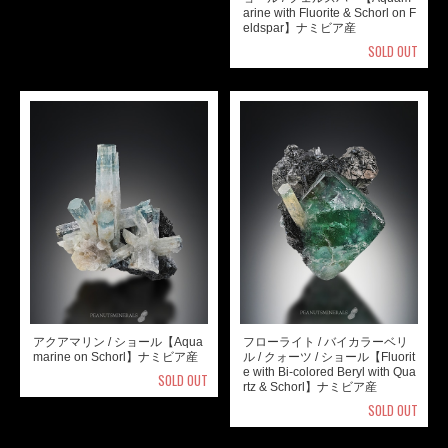
arine with Fluorite & Schorl on F
eldspar】ナミビア産
SOLD OUT
アクアマリン / ショール【Aqua
フローライト / バイカラーベリ
marine on Schorl】ナミビア産
ル / クォーツ / ショール【Fluorit
e with Bi-colored Beryl with Qua
SOLD OUT
rtz & Schorl】ナミビア産
SOLD OUT