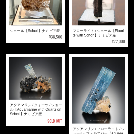
ショール【Schorl】ナミビア産
フローライト / ショール【Fluori
te with Schorl】ナミビア産
¥38,500
¥22,000
アクアマリン / クォーツ / ショー
ル【Aquamarine with Quartz on
Schorl】ナミビア産
SOLD OUT
アクアマリン / フローライト / シ
ョール / フェルスパー【Aquam