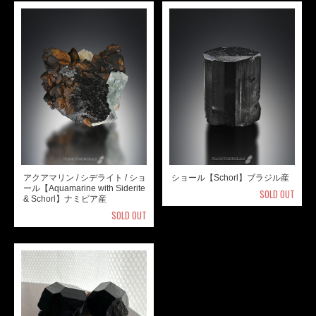
アクアマリン / シデライト / ショ
ショール【Schorl】ブラジル産
ール【Aquamarine with Siderite
SOLD OUT
& Schorl】ナミビア産
SOLD OUT