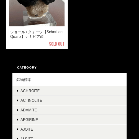
ショール / クォーツ【Schorl on
Quartz】ナミビア産
SOLD OUT
CATEGORY
鉱物標本
ACHROITE
ACTINOLITE
ADAMITE
AEGIRINE
AJOITE
ALBITE