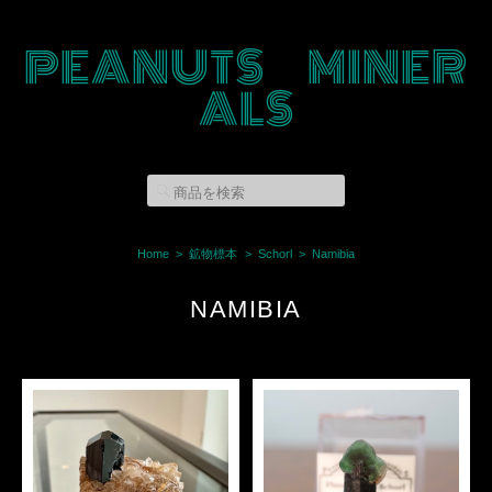
PEANUTS MINER
ALS
Home
鉱物標本
Schorl
Namibia
NAMIBIA