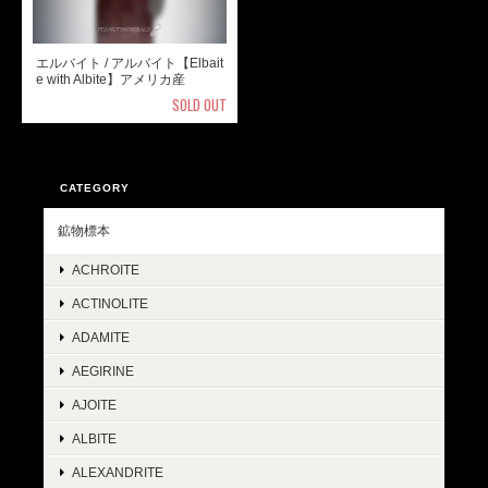
エルバイト / アルバイト【Elbait
e with Albite】アメリカ産
SOLD OUT
CATEGORY
鉱物標本
ACHROITE
ACTINOLITE
ADAMITE
AEGIRINE
AJOITE
ALBITE
ALEXANDRITE