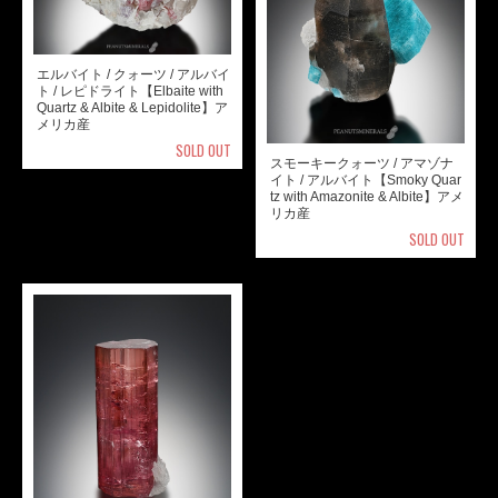
エルバイト / クォーツ / アルバイ
ト / レピドライト【Elbaite with
Quartz & Albite & Lepidolite】ア
メリカ産
SOLD OUT
スモーキークォーツ / アマゾナ
イト / アルバイト【Smoky Quar
tz with Amazonite & Albite】アメ
リカ産
SOLD OUT