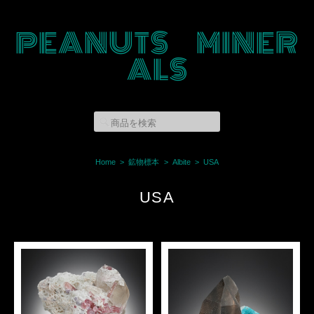
PEANUTS MINER
ALS
Home
鉱物標本
Albite
USA
USA