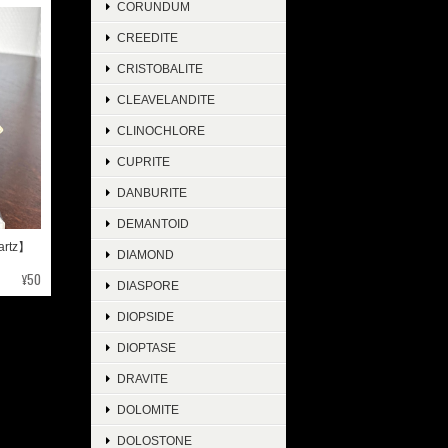
CORUNDUM
CREEDITE
CRISTOBALITE
CLEAVELANDITE
CLINOCHLORE
CUPRITE
DANBURITE
DEMANTOID
rtz】
DIAMOND
¥50
DIASPORE
DIOPSIDE
DIOPTASE
DRAVITE
DOLOMITE
DOLOSTONE