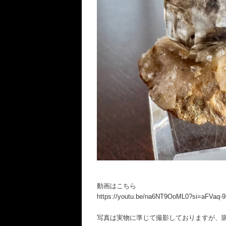
動画はこちら
https://youtu.be/na6NT9OoML0?si=aFVaq-
写真は実物に準じて撮影しておりますが、