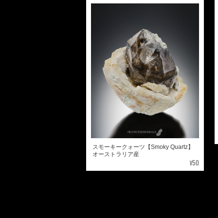
スモーキークォーツ【Smoky Quartz】
オーストラリア産
¥50