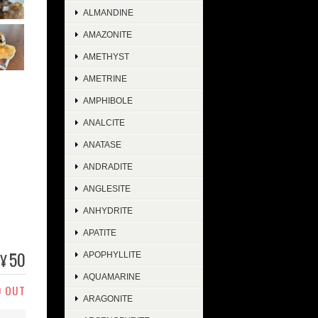
ALMANDINE
AMAZONITE
AMETHYST
AMETRINE
AMPHIBOLE
ANALCITE
ANATASE
ANDRADITE
ANGLESITE
ANHYDRITE
APATITE
50
¥
APOPHYLLITE
AQUAMARINE
D OUT
ARAGONITE