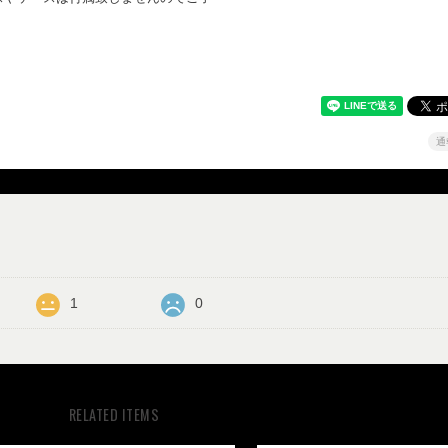
通
1
0
RELATED ITEMS