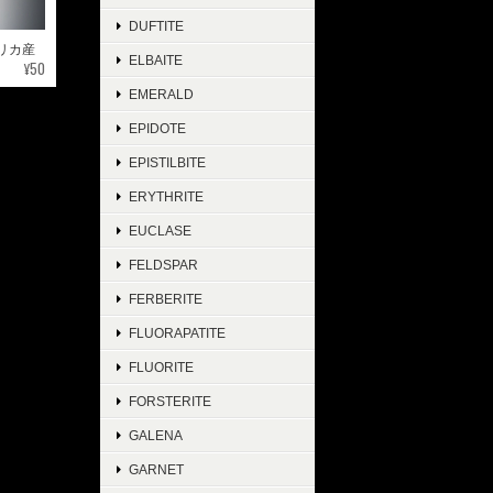
DUFTITE
メリカ産
ELBAITE
¥50
EMERALD
EPIDOTE
EPISTILBITE
ERYTHRITE
EUCLASE
FELDSPAR
FERBERITE
FLUORAPATITE
FLUORITE
FORSTERITE
GALENA
GARNET