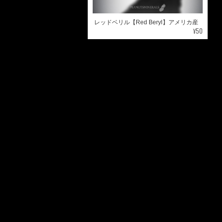
レッドベリル【Red Beryl】アメリカ産
¥50