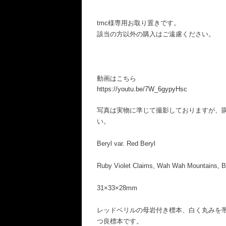
tmc様専用お取り置きです。
該当の方以外の購入はご遠慮ください。
動画はこちら
https://youtu.be/7W_6gypyHsc
写真は実物に準じて撮影しておりますが、
い。
Beryl var. Red Beryl
Ruby Violet Claims, Wah Wah Mountains, B
31×33×28mm
レッドベリルの母岩付き標本、白く丸みを
つ良標本です。