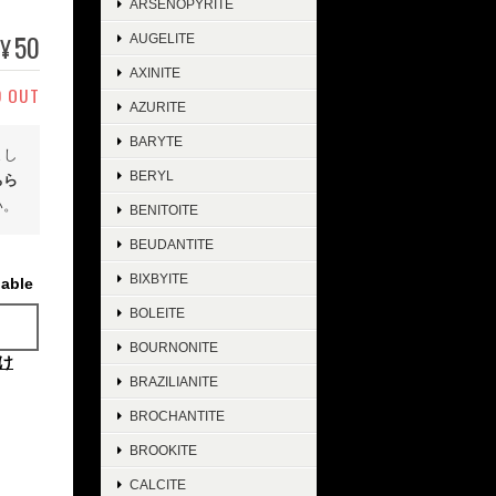
ARSENOPYRITE
50
AUGELITE
¥
AXINITE
D OUT
AZURITE
BARYTE
まし
BERYL
ちら
い。
BENITOITE
BEUDANTITE
BIXBYITE
lable
BOLEITE
BOURNONITE
け
BRAZILIANITE
BROCHANTITE
BROOKITE
CALCITE