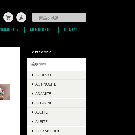
OMMUNITY
MEMBERSHIP
CONTACT
CATEGORY
鉱物標本
ACHROITE
ACTINOLITE
ADAMITE
AEGIRINE
AJOITE
ALBITE
ALEXANDRITE