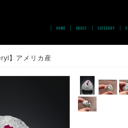
HOME
ABOUT
CATEGORY
C
eryl】アメリカ産