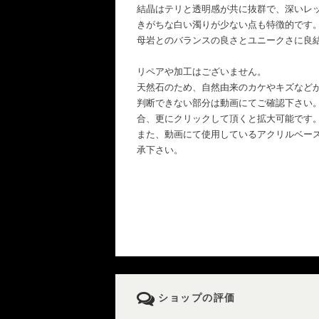
結晶はテリと透明感が共に抜群で、深いレ
きがちな白い濁りが少ない点も特徴的です
母岩とのバランスの良さとユニークさに良
リペアや加工はございません。
天然石のため、自然由来のカケやキズなど
判断できない部分は動画にてご確認下さい
合、更にクリックして頂くと拡大可能です
また、動画にて使用しているアクリルベー
承下さい。
ショップの評価