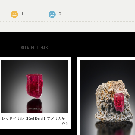
1
0
RELATED ITEMS
レッドベリル【Red Beryl】アメリカ産
¥50