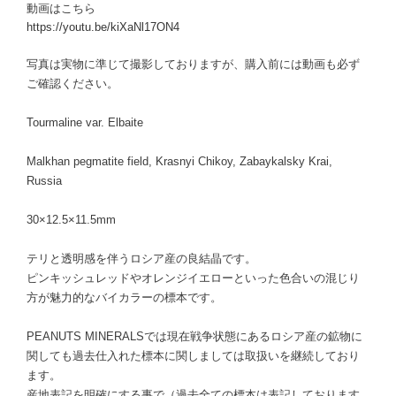
動画はこちら
https://youtu.be/kiXaNl17ON4
写真は実物に準じて撮影しておりますが、購入前には動画も必ず
ご確認ください。
Tourmaline var. Elbaite
Malkhan pegmatite field, Krasnyi Chikoy, Zabaykalsky Krai,
Russia
30×12.5×11.5mm
テリと透明感を伴うロシア産の良結晶です。
ピンキッシュレッドやオレンジイエローといった色合いの混じり
方が魅力的なバイカラーの標本です。
PEANUTS MINERALSでは現在戦争状態にあるロシア産の鉱物に
関しても過去仕入れた標本に関しましては取扱いを継続しており
ます。
産地表記を明確にする事で（過去全ての標本は表記しております