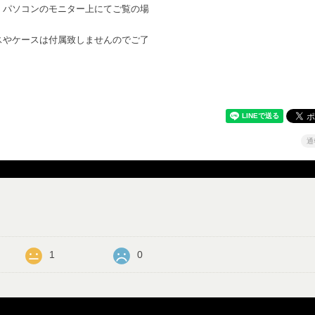
。パソコンのモニター上にてご覧の場
。
スやケースは付属致しませんのでご了
通
1
0