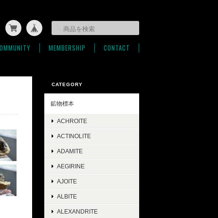
OMMUNITY
MEMBERSHIP
CONTACT
CATEGORY
鉱物標本
ACHROITE
ACTINOLITE
ADAMITE
AEGIRINE
AJOITE
ALBITE
ALEXANDRITE