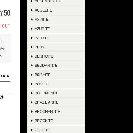
ARSENOPYRITE
50
AUGELITE
¥
AXINITE
D OUT
AZURITE
BARYTE
まし
BERYL
ちら
い。
BENITOITE
BEUDANTITE
BIXBYITE
lable
BOLEITE
BOURNONITE
け
BRAZILIANITE
BROCHANTITE
BROOKITE
CALCITE