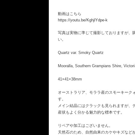
動画はこちら
https://youtu.be/KghjlYdpe-k
写真は実物に準じて撮影しておりますが、
い。
Quartz var. Smoky Quartz
Mooralla, Southern Grampians Shire, Victoria
41×41×38mm
オーストラリア、モララ産のスモーキーク
す。
メイン結晶にはクラックも見られますが、
産状もよく分かる魅力的な標本です。
リペアや加工はございません。
天然石のため、自然由来のカケやキズなど