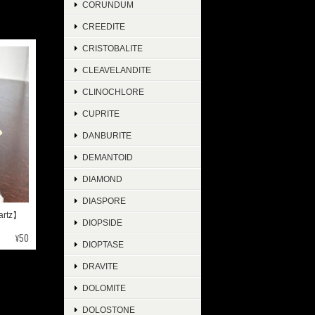
CORUNDUM
CREEDITE
CRISTOBALITE
CLEAVELANDITE
CLINOCHLORE
CUPRITE
DANBURITE
DEMANTOID
DIAMOND
DIASPORE
rtz】
DIOPSIDE
¥50
DIOPTASE
DRAVITE
DOLOMITE
DOLOSTONE