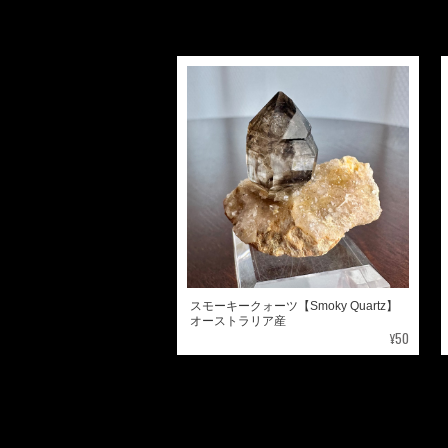
スモーキークォーツ【Smoky Quartz】
オーストラリア産
¥50